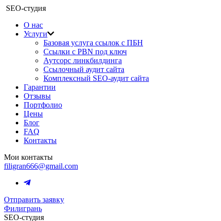
SEO-студия
О нас
Услуги
Базовая услуга ссылок с ПБН
Ссылки с PBN под ключ
Аутсорс линкбилдинга
Ссылочный аудит сайта
Комплексный SEO-аудит сайта
Гарантии
Отзывы
Портфолио
Цены
Блог
FAQ
Контакты
Мои контакты
filigran666@gmail.com
Отправить заявку
Филигрань
SEO-студия