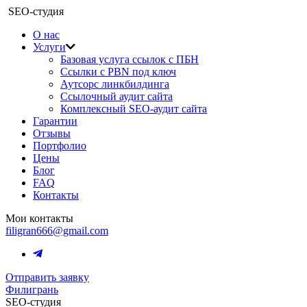
SEO-студия
О нас
Услуги
Базовая услуга ссылок с ПБН
Ссылки с PBN под ключ
Аутсорс линкбилдинга
Ссылочный аудит сайта
Комплексный SEO-аудит сайта
Гарантии
Отзывы
Портфолио
Цены
Блог
FAQ
Контакты
Мои контакты
filigran666@gmail.com
Отправить заявку
Филигрань
SEO-студия